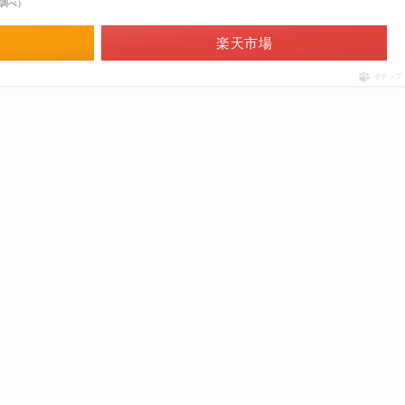
on調べ）
楽天市場
ポチップ