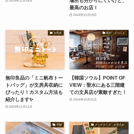
場所も分かりにくいけど、
2024年11月18日
最高のお店！
2024年11月15日
文房具
旅行・イベント
無印良品の「ミニ帆布トー
【韓国ソウル】POINT OF
トバッグ」が文房具収納に
VIEW：聖水にある三階建
ぴったり！カスタム方法も
ての文具店が素敵すぎた！
紹介します✨
2024年10月31日
2024年11月11日
手帳
メンテナンス・お手入れ